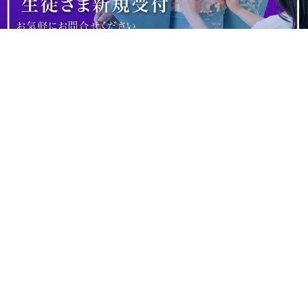
サイトマップ
個人情報保護方針
ご利用規約
SITEMAP
PRIVACY POLICY
TERMS
office YUKARI
オフィス縁
～貸衣装・着付・ヘアセット・メイク～
振袖・袴・七五三・着物│成人式・卒業式・婚礼
飯塚市│田川市│直方市│嘉麻市
〒820-0018 福岡県飯塚市芳雄町2-1
Tel 080-1535-2960